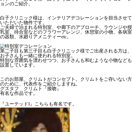
ョンのご紹介。
白子クリニック様は、インテリアデコレーションを担当させて
いただいた物件です。
ご夫婦で泊まれる特別室、や廊下のアプローチ、ラウンジや授
乳室、待合室などのフラワーアレンジ、休憩室の小物、各病室
の器類、水廻りアメニティーetc。
第二子目も第三子目も白子クリニック様でご出産される方は、
お子さんも一緒に使われる特別室。
特別な雰囲気を漂わせつつ、お子さんも和むような小物なども
設置しています。
このお部屋、クリムトがコンセプト。クリムトをご存いない方
のために、代表作をご紹介しますね。
グスタフ クリムト『接吻』
有名な作品です。
『ユーテッドI』こちらも有名です。