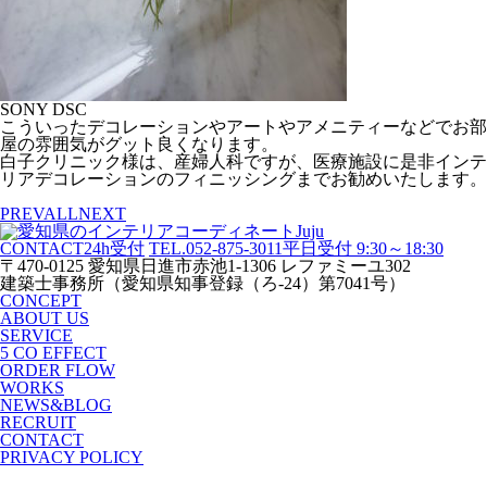
SONY DSC
こういったデコレーションやアートやアメニティーなどでお部
屋の雰囲気がグット良くなります。
白子クリニック様は、産婦人科ですが、医療施設に是非インテ
リアデコレーションのフィニッシングまでお勧めいたします。
PREV
ALL
NEXT
CONTACT
24h受付
TEL.052-875-3011
平日受付 9:30～18:30
〒470-0125 愛知県日進市赤池1-1306 レファミーユ302
建築士事務所（愛知県知事登録（ろ-24）第7041号）
CONCEPT
ABOUT US
SERVICE
5 CO EFFECT
ORDER FLOW
WORKS
NEWS&BLOG
RECRUIT
CONTACT
PRIVACY POLICY