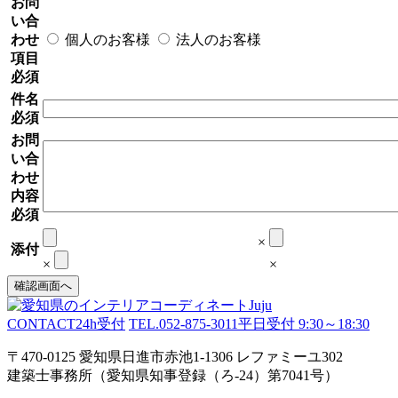
お問
い合
わせ
個人のお客様
法人のお客様
項目
必須
件名
必須
お問
い合
わせ
内容
必須
×
添付
×
×
CONTACT
24h受付
TEL.052-875-3011
平日受付 9:30～18:30
〒470-0125 愛知県日進市赤池1-1306 レファミーユ302
建築士事務所（愛知県知事登録（ろ-24）第7041号）