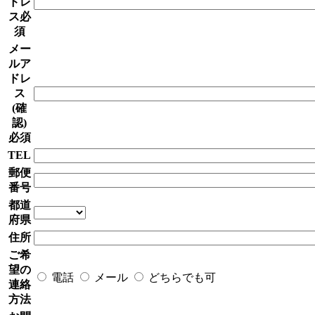
ドレ
ス
必
須
メー
ルア
ドレ
ス
(確
認)
必須
TEL
郵便
番号
都道
府県
住所
ご希
望の
電話
メール
どちらでも可
連絡
方法