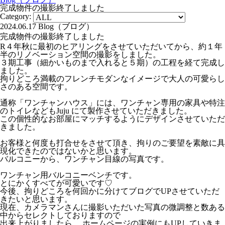
完成物件の撮影終了しました
Category:
2024.06.17
Blog（ブログ）
完成物件の撮影終了しました
R４年秋に最初のヒアリングをさせていただいてから、約１年
半のリノベーション空間の撮影をしました。
３期工事（細かいものまで入れると５期）の工程を経て完成し
ました。
拘りどころ満載のフレンチモダンなイメージで大人の可愛らし
さのある空間です。
通称「ワンチャンハウス」には、ワンチャン専用の家具や特注
のトイレなどもJuju にて製作させていただきました。
この個性的なお部屋にマッチするようにデザインさせていただ
きました。
お客様と何度も打合せをさせて頂き、拘りのご要望を素敵に具
現化できたのではないかと思います。
バルコニーから、ワンチャン目線の写真です。
ワンチャン用バルコニーベンチです。
とにかくすべてが可愛いです♡
今後、拘りどころを何回かに分けてブログでUPさせていただ
きたいと思います。
現在、カメラマンさんに撮影いただいた写真の微調整と数ある
中からセレクトしておりますので
出来上がりましたら、 ホームページの実例にもUPしていきま