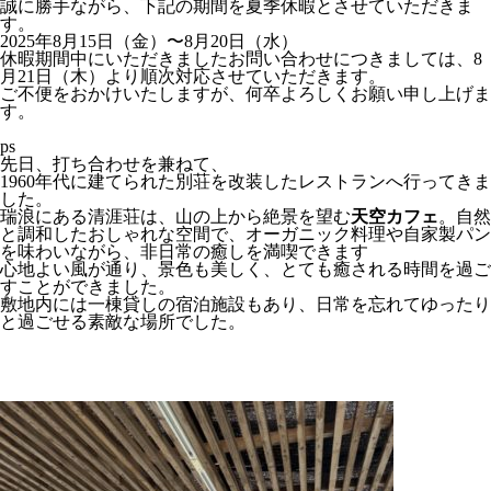
誠に勝手ながら、下記の期間を夏季休暇とさせていただきま
す。
2025年8月15日（金）〜8月20日（水）
休暇期間中にいただきましたお問い合わせにつきましては、8
月21日（木）より順次対応させていただきます。
ご不便をおかけいたしますが、何卒よろしくお願い申し上げま
す。
ps
先日、打ち合わせを兼ねて、
1960年代に建てられた別荘を改装したレストランへ行ってきま
した。
瑞浪にある清涯荘は、山の上から絶景を望む
天空カフェ
。自然
と調和したおしゃれな空間で、オーガニック料理や自家製パン
を味わいながら、非日常の癒しを満喫できます
心地よい風が通り、景色も美しく、とても癒される時間を過ご
すことができました。
敷地内には一棟貸しの宿泊施設もあり、日常を忘れてゆったり
と過ごせる素敵な場所でした。