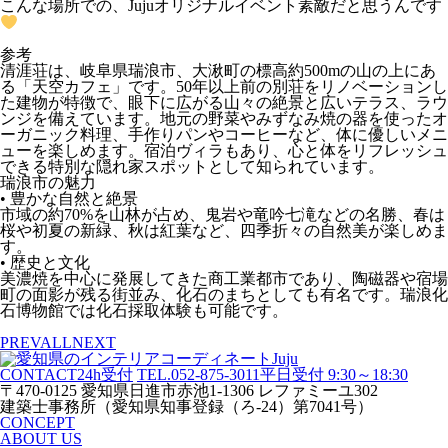
こんな場所での、Jujuオリジナルイベント素敵だと思うんです
参考
清涯荘は、岐阜県瑞浪市、大湫町の標高約500mの山の上にあ
る「天空カフェ」です。50年以上前の別荘をリノベーションし
た建物が特徴で、眼下に広がる山々の絶景と広いテラス、ラウ
ンジを備えています。地元の野菜やみずなみ焼の器を使ったオ
ーガニック料理、手作りパンやコーヒーなど、体に優しいメニ
ューを楽しめます。宿泊ヴィラもあり、心と体をリフレッシュ
できる特別な隠れ家スポットとして知られています。
瑞浪市の魅力
• 豊かな自然と絶景
市域の約70%を山林が占め、鬼岩や竜吟七滝などの名勝、春は
桜や初夏の新緑、秋は紅葉など、四季折々の自然美が楽しめま
す。
• 歴史と文化
美濃焼を中心に発展してきた商工業都市であり、陶磁器や宿場
町の面影が残る街並み、化石のまちとしても有名です。瑞浪化
石博物館では化石採取体験も可能です。
PREV
ALL
NEXT
CONTACT
24h受付
TEL.052-875-3011
平日受付 9:30～18:30
〒470-0125 愛知県日進市赤池1-1306 レファミーユ302
建築士事務所（愛知県知事登録（ろ-24）第7041号）
CONCEPT
ABOUT US