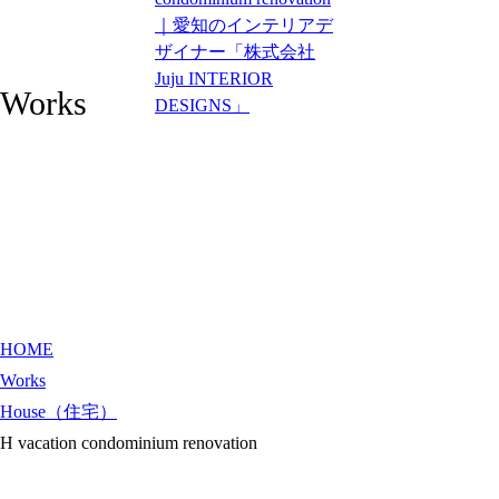
HOME
Works
CONCEPT
ABOUT US
SERVICE
ORDER FLOW
WORKS
NEWS & BLOG
HOME
RECRUIT
Works
CONTACT
House（住宅）
24h受付
H vacation condominium renovation
TEL.052-875-3011