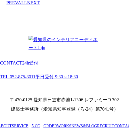
PREV
ALL
NEXT
CONTACT
24h受付
TEL.052-875-3011
平日受付 9:30～18:30
〒470-0125 愛知県日進市赤池1-1306 レファミーユ302
建築士事務所（愛知県知事登録（ろ-24）第7041号）
ABOUT
SERVICE
5 CO
ORDER
WORKS
NEWS&BLOG
RECRUIT
CONTA